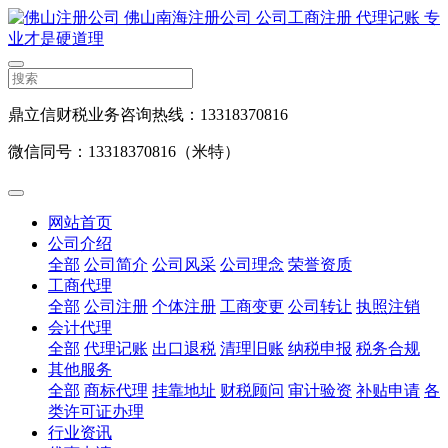
鼎立信财税业务咨询热线：13318370816
微信同号：13318370816（米特）
网站首页
公司介绍
全部
公司简介
公司风采
公司理念
荣誉资质
工商代理
全部
公司注册
个体注册
工商变更
公司转让
执照注销
会计代理
全部
代理记账
出口退税
清理旧账
纳税申报
税务合规
其他服务
全部
商标代理
挂靠地址
财税顾问
审计验资
补贴申请
各
类许可证办理
行业资讯