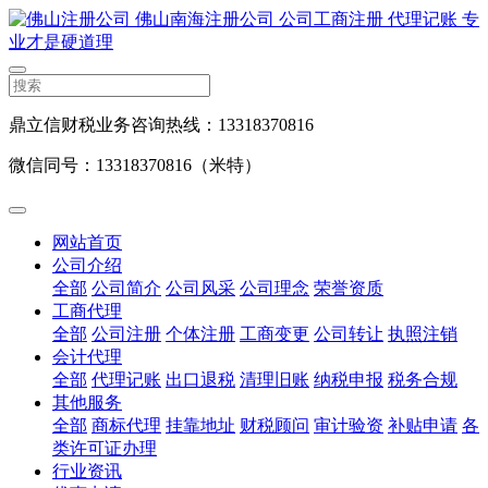
鼎立信财税业务咨询热线：13318370816
微信同号：13318370816（米特）
网站首页
公司介绍
全部
公司简介
公司风采
公司理念
荣誉资质
工商代理
全部
公司注册
个体注册
工商变更
公司转让
执照注销
会计代理
全部
代理记账
出口退税
清理旧账
纳税申报
税务合规
其他服务
全部
商标代理
挂靠地址
财税顾问
审计验资
补贴申请
各
类许可证办理
行业资讯