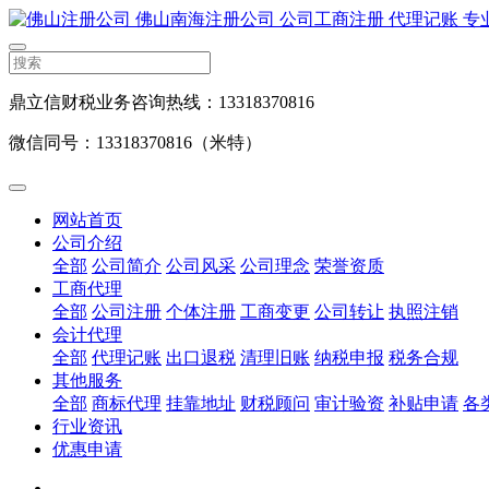
鼎立信财税业务咨询热线：13318370816
微信同号：13318370816（米特）
网站首页
公司介绍
全部
公司简介
公司风采
公司理念
荣誉资质
工商代理
全部
公司注册
个体注册
工商变更
公司转让
执照注销
会计代理
全部
代理记账
出口退税
清理旧账
纳税申报
税务合规
其他服务
全部
商标代理
挂靠地址
财税顾问
审计验资
补贴申请
各
行业资讯
优惠申请