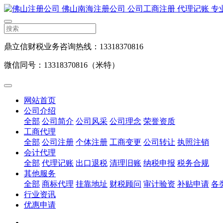
鼎立信财税业务咨询热线：13318370816
微信同号：13318370816（米特）
网站首页
公司介绍
全部
公司简介
公司风采
公司理念
荣誉资质
工商代理
全部
公司注册
个体注册
工商变更
公司转让
执照注销
会计代理
全部
代理记账
出口退税
清理旧账
纳税申报
税务合规
其他服务
全部
商标代理
挂靠地址
财税顾问
审计验资
补贴申请
各
行业资讯
优惠申请