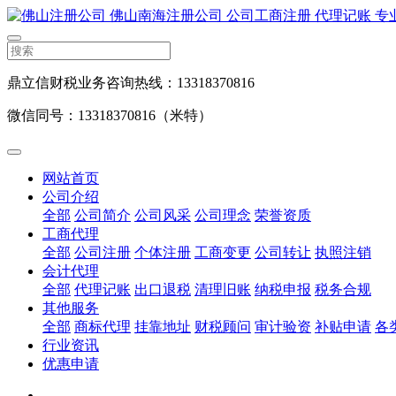
鼎立信财税业务咨询热线：13318370816
微信同号：13318370816（米特）
网站首页
公司介绍
全部
公司简介
公司风采
公司理念
荣誉资质
工商代理
全部
公司注册
个体注册
工商变更
公司转让
执照注销
会计代理
全部
代理记账
出口退税
清理旧账
纳税申报
税务合规
其他服务
全部
商标代理
挂靠地址
财税顾问
审计验资
补贴申请
各
行业资讯
优惠申请