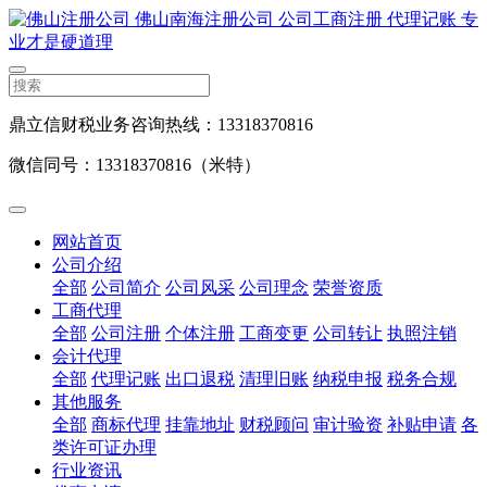
鼎立信财税业务咨询热线：13318370816
微信同号：13318370816（米特）
网站首页
公司介绍
全部
公司简介
公司风采
公司理念
荣誉资质
工商代理
全部
公司注册
个体注册
工商变更
公司转让
执照注销
会计代理
全部
代理记账
出口退税
清理旧账
纳税申报
税务合规
其他服务
全部
商标代理
挂靠地址
财税顾问
审计验资
补贴申请
各
类许可证办理
行业资讯