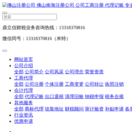
鼎立信财税业务咨询热线：13318370816
微信同号：13318370816（米特）
网站首页
公司介绍
全部
公司简介
公司风采
公司理念
荣誉资质
工商代理
全部
公司注册
个体注册
工商变更
公司转让
执照注销
会计代理
全部
代理记账
出口退税
清理旧账
纳税申报
税务合规
其他服务
全部
商标代理
挂靠地址
财税顾问
审计验资
补贴申请
各
行业资讯
优惠申请