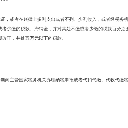
凭证，或者在账簿上多列支出或者不列、少列收入，或者经税务
或者少缴的税款、滞纳金，并对其处不缴或者少缴的税款百分之
期改正，并处五万元以下的罚款。
按期向主管国家税务机关办理纳税申报或者代扣代缴、代收代缴