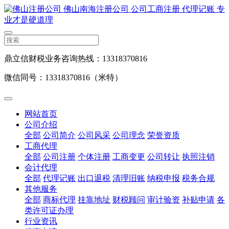
鼎立信财税业务咨询热线：13318370816
微信同号：13318370816（米特）
网站首页
公司介绍
全部
公司简介
公司风采
公司理念
荣誉资质
工商代理
全部
公司注册
个体注册
工商变更
公司转让
执照注销
会计代理
全部
代理记账
出口退税
清理旧账
纳税申报
税务合规
其他服务
全部
商标代理
挂靠地址
财税顾问
审计验资
补贴申请
各
类许可证办理
行业资讯