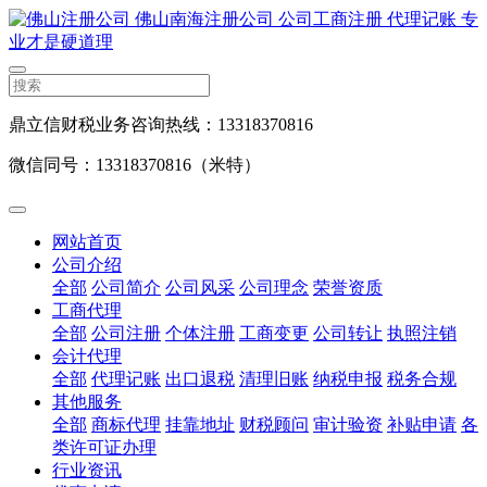
鼎立信财税业务咨询热线：13318370816
微信同号：13318370816（米特）
网站首页
公司介绍
全部
公司简介
公司风采
公司理念
荣誉资质
工商代理
全部
公司注册
个体注册
工商变更
公司转让
执照注销
会计代理
全部
代理记账
出口退税
清理旧账
纳税申报
税务合规
其他服务
全部
商标代理
挂靠地址
财税顾问
审计验资
补贴申请
各
类许可证办理
行业资讯