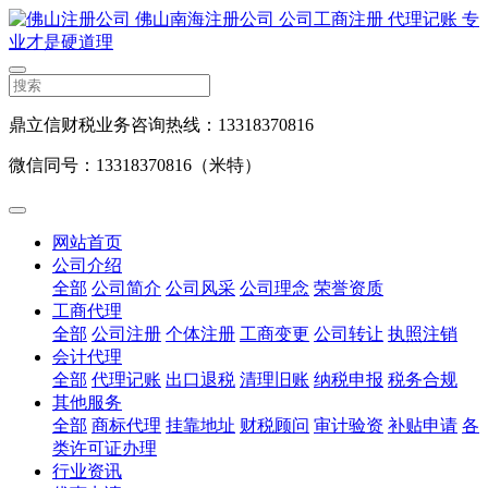
鼎立信财税业务咨询热线：13318370816
微信同号：13318370816（米特）
网站首页
公司介绍
全部
公司简介
公司风采
公司理念
荣誉资质
工商代理
全部
公司注册
个体注册
工商变更
公司转让
执照注销
会计代理
全部
代理记账
出口退税
清理旧账
纳税申报
税务合规
其他服务
全部
商标代理
挂靠地址
财税顾问
审计验资
补贴申请
各
类许可证办理
行业资讯