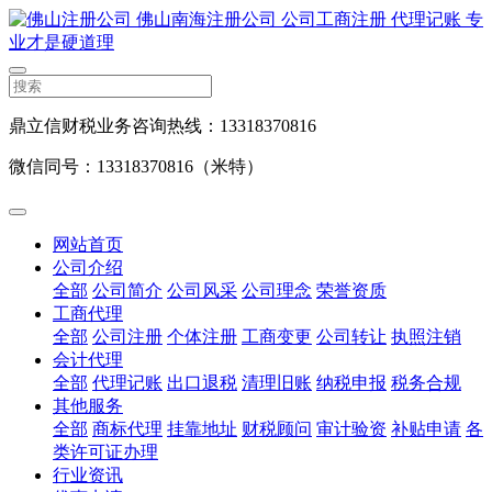
鼎立信财税业务咨询热线：13318370816
微信同号：13318370816（米特）
网站首页
公司介绍
全部
公司简介
公司风采
公司理念
荣誉资质
工商代理
全部
公司注册
个体注册
工商变更
公司转让
执照注销
会计代理
全部
代理记账
出口退税
清理旧账
纳税申报
税务合规
其他服务
全部
商标代理
挂靠地址
财税顾问
审计验资
补贴申请
各
类许可证办理
行业资讯