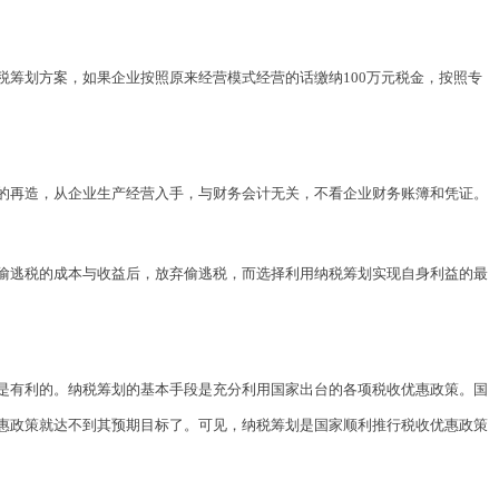
筹划方案，如果企业按照原来经营模式经营的话缴纳100万元税金，按照专
的再造，从企业生产经营入手，与财务会计无关，不看企业财务账簿和凭证。
偷逃税的成本与收益后，放弃偷逃税，而选择利用纳税筹划实现自身利益的最
是有利的。纳税筹划的基本手段是充分利用国家出台的各项税收优惠政策。国
惠政策就达不到其预期目标了。可见，纳税筹划是国家顺利推行税收优惠政策