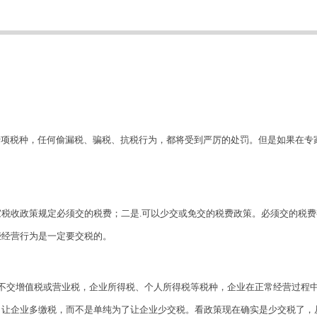
十项税种，任何偷漏税、骗税、抗税行为，都将受到严厉的处罚。但是如果在专
税收政策规定必须交的税费；二是.可以少交或免交的税费政策。必须交的税
些经营行为是一定要交税的。
不交增值税或营业税，企业所得税、个人所得税等税种，企业在正常经营过程
了让企业多缴税，而不是单纯为了让企业少交税。看政策现在确实是少交税了，