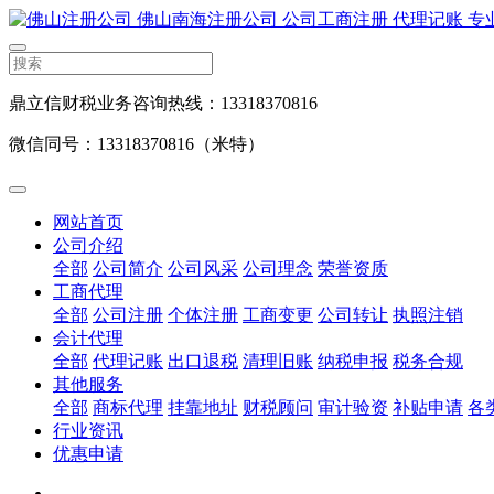
鼎立信财税业务咨询热线：13318370816
微信同号：13318370816（米特）
网站首页
公司介绍
全部
公司简介
公司风采
公司理念
荣誉资质
工商代理
全部
公司注册
个体注册
工商变更
公司转让
执照注销
会计代理
全部
代理记账
出口退税
清理旧账
纳税申报
税务合规
其他服务
全部
商标代理
挂靠地址
财税顾问
审计验资
补贴申请
各
行业资讯
优惠申请