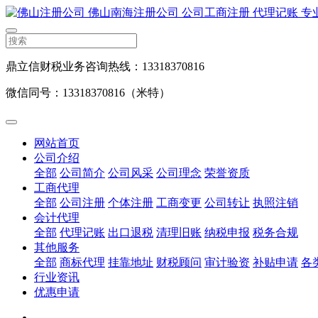
鼎立信财税业务咨询热线：13318370816
微信同号：13318370816（米特）
网站首页
公司介绍
全部
公司简介
公司风采
公司理念
荣誉资质
工商代理
全部
公司注册
个体注册
工商变更
公司转让
执照注销
会计代理
全部
代理记账
出口退税
清理旧账
纳税申报
税务合规
其他服务
全部
商标代理
挂靠地址
财税顾问
审计验资
补贴申请
各
行业资讯
优惠申请