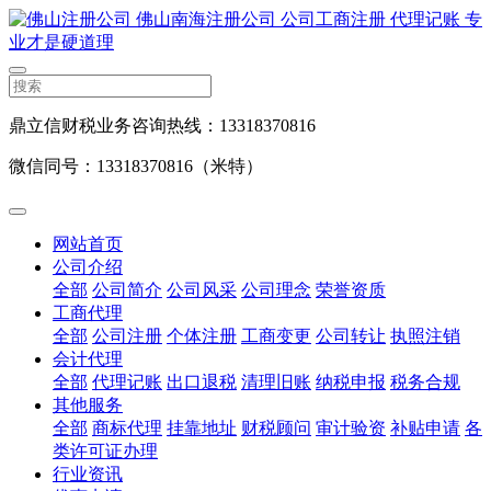
鼎立信财税业务咨询热线：13318370816
微信同号：13318370816（米特）
网站首页
公司介绍
全部
公司简介
公司风采
公司理念
荣誉资质
工商代理
全部
公司注册
个体注册
工商变更
公司转让
执照注销
会计代理
全部
代理记账
出口退税
清理旧账
纳税申报
税务合规
其他服务
全部
商标代理
挂靠地址
财税顾问
审计验资
补贴申请
各
类许可证办理
行业资讯