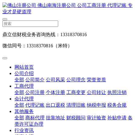
鼎立信财税业务咨询热线：13318370816
微信同号：13318370816（米特）
网站首页
公司介绍
全部
公司简介
公司风采
公司理念
荣誉资质
工商代理
全部
公司注册
个体注册
工商变更
公司转让
执照注销
会计代理
全部
代理记账
出口退税
清理旧账
纳税申报
税务合规
其他服务
全部
商标代理
挂靠地址
财税顾问
审计验资
补贴申请
各
类许可证办理
行业资讯